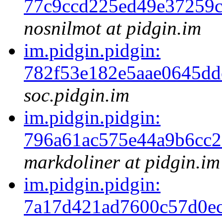
77c9ccd225ed49e37259
nosnilmot at pidgin.im
im.pidgin.pidgin:
782f53e182e5aae0645d
soc.pidgin.im
im.pidgin.pidgin:
796a61ac575e44a9b6cc
markdoliner at pidgin.im
im.pidgin.pidgin:
7a17d421ad7600c57d0e