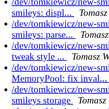
/dev/tomkiewicz/new-sm
smileys: displ...
Tomasz 
/dev/tomkiewicz/new-sm
smileys: parse...
Tomasz
/dev/tomkiewicz/new-smi
tweak style ...
Tomasz W
/dev/tomkiewicz/new-sm
MemoryPool: fix inval..
/dev/tomkiewicz/new-sm
smileys storage
Tomasz 