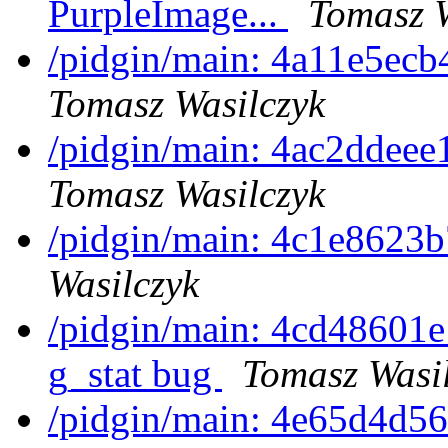
PurpleImage...
Tomasz W
/pidgin/main: 4a11e5ecb4
Tomasz Wasilczyk
/pidgin/main: 4ac2ddeee
Tomasz Wasilczyk
/pidgin/main: 4c1e8623b
Wasilczyk
/pidgin/main: 4cd48601e1
g_stat bug
Tomasz Wasi
/pidgin/main: 4e65d4d56e