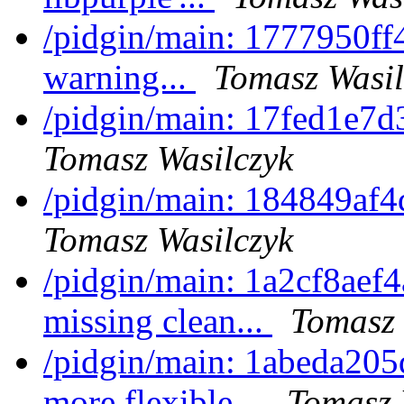
/pidgin/main: 1777950ff4
warning...
Tomasz Wasil
/pidgin/main: 17fed1e7d3
Tomasz Wasilczyk
/pidgin/main: 184849af4d
Tomasz Wasilczyk
/pidgin/main: 1a2cf8aef4
missing clean...
Tomasz 
/pidgin/main: 1abeda205
more flexible...
Tomasz 