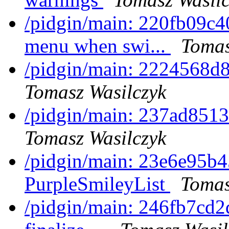
/pidgin/main: 220fb09c4
menu when swi...
Tomas
/pidgin/main: 2224568
Tomasz Wasilczyk
/pidgin/main: 237ad8513
Tomasz Wasilczyk
/pidgin/main: 23e6e95b
PurpleSmileyList
Tomas
/pidgin/main: 246fb7cd2