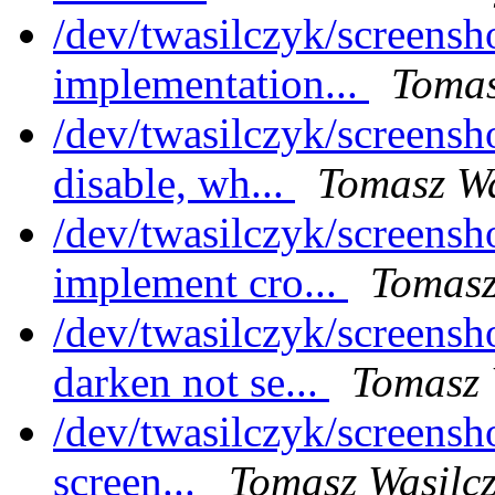
/dev/twasilczyk/screensh
implementation...
Tomas
/dev/twasilczyk/screensh
disable, wh...
Tomasz Wa
/dev/twasilczyk/screensh
implement cro...
Tomasz
/dev/twasilczyk/screensh
darken not se...
Tomasz 
/dev/twasilczyk/screensh
screen...
Tomasz Wasilc