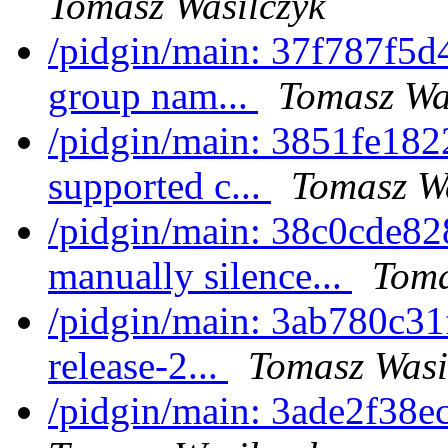
Tomasz Wasilczyk
/pidgin/main: 37f787f5d4a
group nam...
Tomasz Wa
/pidgin/main: 3851fe1822
supported c...
Tomasz Wa
/pidgin/main: 38c0cde828
manually silence...
Toma
/pidgin/main: 3ab780c31
release-2...
Tomasz Wasi
/pidgin/main: 3ade2f38e