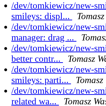
/dev/tomkiewicz/new-sm
smileys: displ...
Tomasz 
/dev/tomkiewicz/new-smi
manager: drag ...
Tomasz
/dev/tomkiewicz/new-smi
better contr...
Tomasz Wa
/dev/tomkiewicz/new-sm
smileys: parti...
Tomasz 
/dev/tomkiewicz/new-smi
related wa...
Tomasz Was