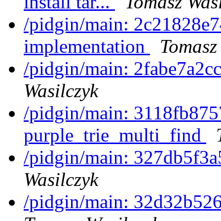
install tar...
Tomasz Wasi
/pidgin/main: 2c21828e74
implementation
Tomasz 
/pidgin/main: 2fabe7a2ccf
Wasilczyk
/pidgin/main: 3118fb875
purple_trie_multi_find
/pidgin/main: 327db5f3a
Wasilczyk
/pidgin/main: 32d32b526