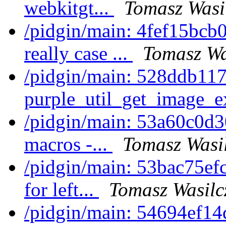
webkitgt...
Tomasz Wasi
/pidgin/main: 4fef15bcb0
really case ...
Tomasz Wa
/pidgin/main: 528ddb11
purple_util_get_image_e
/pidgin/main: 53a60c0d3
macros -...
Tomasz Wasi
/pidgin/main: 53bac75efc
for left...
Tomasz Wasilc
/pidgin/main: 54694ef14d