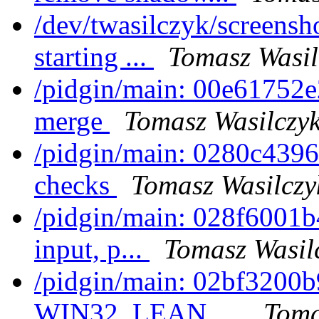
/dev/twasilczyk/screensh
starting ...
Tomasz Wasil
/pidgin/main: 00e61752e2
merge
Tomasz Wasilczy
/pidgin/main: 0280c4396
checks
Tomasz Wasilczy
/pidgin/main: 028f6001b4
input, p...
Tomasz Wasil
/pidgin/main: 02bf3200b
WIN32_LEAN_...
Toma