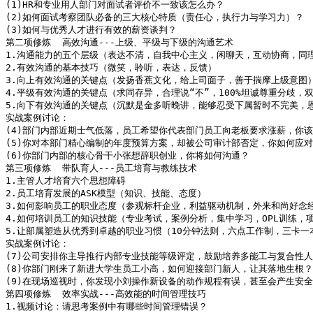
(1)HR和专业用人部门对面试者评价不一致该怎么办？

(2)如何面试考察团队必备的三大核心特质（责任心，执行力与学习力）？

(3)如何与优秀人才进行有效的薪资谈判？

第二项修炼  高效沟通---上级、平级与下级的沟通艺术 

1.沟通能力的五个层级（表达不清，自我中心主义，闲聊天，互动协商，同理
2.有效沟通的基本技巧（微笑，聆听，表达，反馈）

3.向上有效沟通的关键点（发扬香蕉文化，给上司面子，善于揣摩上级意图）
4.平级有效沟通的关键点（求同存异，合理说“不”，100%坦诚尊重分歧，双
5.向下有效沟通的关键点（沉默是金多听晚讲，能够忍受下属暂时不完美，恩
实战案例讨论：

(4)部门内部近期士气低落，员工希望你代表部门员工向老板要求涨薪，你该
(5)你对本部门精心编制的年度预算方案，却被公司审计部否定，你如何应对
(6)你部门内部的核心骨干小张想辞职创业，你将如何沟通？

第三项修炼  带队育人---员工培育与教练技术 

1.主管人才培育六个思想障碍

2.员工培育发展的ASK模型（知识、技能、态度）

3.如何影响员工的职业态度（参观标杆企业，利益驱动机制，外来和尚好念经
4.如何培训员工的知识技能（专业考试，案例分析，集中学习，OPL训练，项
5.让部属塑造从优秀到卓越的职业习惯（10分钟法则，六点工作制，三卡一本
实战案例讨论：

(7)公司安排你主导推行内部专业技能等级评定，鼓励培养多能工与复合性人
(8)你部门刚来了新进大学生员工小高，如何迎接部门新人，让其落地生根？

(9)在现场巡视时，你发现小刘操作新设备的动作规程有误，甚至会产生安全
第四项修炼  效率实战---高效能的时间管理技巧  

1.视频讨论：请思考案例中有哪些时间管理错误？
