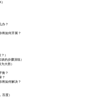
）

办？

你将如何开展？



？）

谈的步骤演练）

为大胜）

衡？

？

你将如何解决？

，百度）
