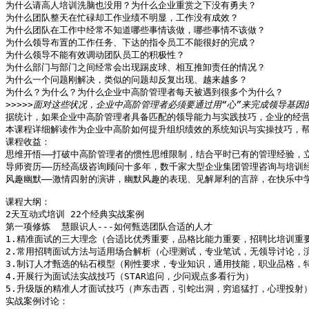
为什么请高人培训洗脑也没用？为什么企业重赏之下没有勇夫？

为什么团队整天在忙碌却工作业绩不明显，工作没有成效？

为什么团队在工作中经常不知道哪些事情该做，哪些事情不该做？

为什么领导布置的工作任务、下达的指令员工不能很好的完成？

为什么领导不能有效调动团队员工的积极性？

为什么部门与部门之间经常会出现踢皮球、相互推卸责任的情况？

为什么一个问题刚解决，类似的问题却反复出现、越来越多？ 

为什么？为什么？为什么企业中高阶管理者每天被遇到很多个为什么？

>>>>>
据统计，如果企业中高阶管理者具备匹配的领导能力与实践技巧，企业的经营管
本课程详细解读作为企业中高阶如何提升组织绩效的系统知识与实操技巧，帮
课程收益：

思维开悟——打破中高阶管理者的惯性思维限制，结合平时已有的管理经验，立
导师资历——历经高级咨询顾问十多年，数千家大型企业集团管理咨询与培训经
风趣幽默——激情四射的演讲，幽默风趣的表现、见解犀利的言辞，在快乐中学
课程大纲：

2天互动式培训 22个经典实战案例

第一项修炼  慧眼识人---如何甄选团队合适的人才

1.精准面试的三大理念（合适比优秀重要，品格比能力重要，招聘比培训重要
2.常用招聘面试方法与适用场合解析（心理测试，专业笔试，无领导讨论，演
3.制订人才甄选的钻石模型（刚性要求，专业知识，通用技能，职业品格，特
4.开展行为面试法实战技巧（STAR追问，少问观点多看行为）

5.升级版的精准人才面试技巧（声东击西，引蛇出洞，穷追猛打，心理投射）
实战案例讨论：
