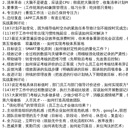
2.清单革命（大脑不是硬盘，应该是CPU；彻底把大脑清空，收集清单计划PK
3.要事第一（工作统筹的4D象限管理法，练习分享：吃掉那只青蛙）

4.专注执行（番茄工作法：让自己保持专注力）

5.总结复盘（APP工具推荐：有道云笔记）

实战案例讨论：

(10)计划不如变化，因为领导临时交办的紧急任务导致计划不能按时完成怎么
(11)对于工作中经常出现习惯性拖延症，你应该如何应对解决？

(12)最近大家普遍反馈会议效率低浪费时间，你来准备重新优化会议流程，
第五项修炼  双赢绩效---如何实现考核体系落地  

1.目标设立：SMART量化原则（如何做好定性岗位的量化工作？）

2.绩效记录：全过程的数据与关键事件记录（用稽核强化绩效记录的严肃性）
3.帮助辅导：转变传统考核的思维习惯（先帮助后考核，先改善后控制）

4.绩效评价：如何保证考核评价的公正客观（为什么员工会对考核结果有异议
5.反馈沟通：绩效面谈的实战步骤（明确面谈的目标，面谈前的四项准备，面
6.改进计划：持续的管理改善（把改进的行动计划纳入下期绩效目标，积小胜
实战案例讨论：

(13)设定考核具体目标值时，部门员工与部门领导讨价还价，如何实现双方平
(14)对于工作中的过程数据记录，执行力基础比较差，应该如何开展数据记录
(15)大家对部门考核认为多做多错，少做少错不公平，消极反感情绪严重，
第六项修炼  人尽其才---如何打造高绩效团队 

1.“强化理论”的管理启示（员工怎么才会做出结果？）

2.主动营造组织的危机感（优秀企业如何营造危机感：华为，google,联想
3.团队目标管理的五个关键（目标论，阶段论，协作论，休息论，复盘论）

4.全力以赴，立即行动（鼓励无中生有，优化流程ECRS，效率改善）

5.恩威并重，奖勤罚劣（如何表彰先进，如何处罚落后，末位淘汰的艺术）
