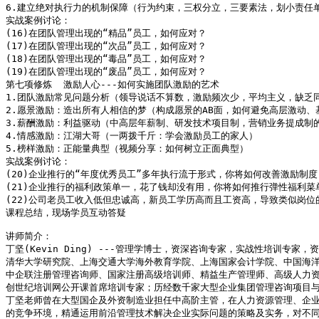
6.建立绝对执行力的机制保障（行为约束，三权分立，三要素法，划小责任单
实战案例讨论：

(16)在团队管理出现的“精品”员工，如何应对？

(17)在团队管理出现的“次品”员工，如何应对？

(18)在团队管理出现的“毒品”员工，如何应对？

(19)在团队管理出现的“废品”员工，如何应对？

第七项修炼  激励人心---如何实施团队激励的艺术 

1.团队激励常见问题分析（领导说话不算数，激励频次少，平均主义，缺乏同
2.愿景激励：造出所有人相信的梦（构成愿景的AB面，如何避免高层激动、
3.薪酬激励：利益驱动（中高层年薪制、研发技术项目制，营销业务提成制的
4.情感激励：江湖大哥（一两拨千斤：学会激励员工的家人）

5.榜样激励：正能量典型（视频分享：如何树立正面典型）

实战案例讨论：

(20)企业推行的“年度优秀员工”多年执行流于形式，你将如何改善激励制度？
(21)企业推行的福利政策单一，花了钱却没有用，你将如何推行弹性福利菜单
(22)公司老员工收入低但忠诚高，新员工学历高而且工资高，导致类似岗位
课程总结，现场学员互动答疑

讲师简介：

丁坚(Kevin Ding) ---管理学博士，资深咨询专家，实战性培训专
清华大学研究院、上海交通大学海外教育学院、上海国家会计学院、中国海洋
中企联注册管理咨询师、国家注册高级培训师、精益生产管理师、高级人力资
创世纪培训网公开课首席培训专家；历经数千家大型企业集团管理咨询项目与
丁坚老师曾在大型国企及外资制造业担任中高阶主管，在人力资源管理、企
的竞争环境，精通运用前沿管理技术解决企业实际问题的策略及实务，对不