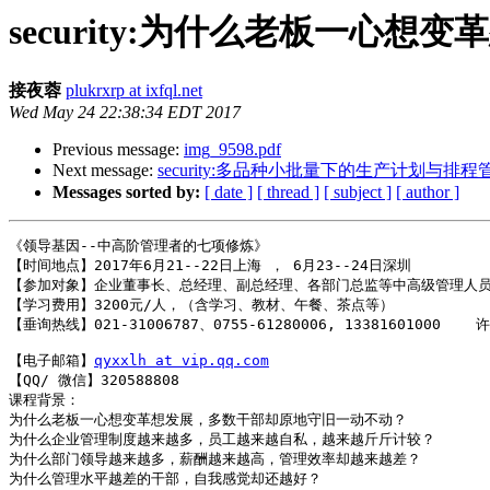
security:为什么老板一心想
接夜蓉
plukrxrp at ixfql.net
Wed May 24 22:38:34 EDT 2017
Previous message:
img_9598.pdf
Next message:
security:多品种小批量下的生产计划与排程管理
Messages sorted by:
[ date ]
[ thread ]
[ subject ]
[ author ]
《领导基因--中高阶管理者的七项修炼》

【时间地点】2017年6月21--22日上海 ， 6月23--24日深圳 

【参加对象】企业董事长、总经理、副总经理、各部门总监等中高级管理人员
【学习费用】3200元/人，（含学习、教材、午餐、茶点等）

【垂询热线】021-31006787、0755-61280006, 13381601000    许
【电子邮箱】
qyxxlh at vip.qq.com
【QQ/ 微信】320588808

课程背景：

为什么老板一心想变革想发展，多数干部却原地守旧一动不动？

为什么企业管理制度越来越多，员工越来越自私，越来越斤斤计较？

为什么部门领导越来越多，薪酬越来越高，管理效率却越来越差？

为什么管理水平越差的干部，自我感觉却还越好？
