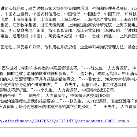
业讲师实战经验，辅导过数百家大型企业集团的培训、咨询和管理变革项目。代
中国农业银行、中国农村信用社、中国银行、中国建行、中国工行、3C科技（中
电局、上海保集集团、上港集箱、上海苏尔寿、上海信息产业集团、上海百胜软
元集团、江苏牧羊集团、浙江天能集团、上海航道勘察设计研究院、上海东捷电
计院、浙江华庭房地产集团、浙江森森集团、浙江兴业集团、华润集团、宁波球
东电信、通用线缆（中国）、阀安格水处理（中国）、台橡（南通）、上汽集团
的互动性，深受客户好评。他利用在系统思维、企业学习与知识管理方法、整合
，同时也被丁老师的敬业精神所折服。”---盖处长, 资本运营部, 中石油天
的人力资源管理水平具有很强的借鉴意义。”---张女士, 海尔大学培训中心
推荐给身边的企业家朋友。”---袁先生, 副总经理, 北京住总集团

技巧所折服。”---李先生, 人力资源部, 中国移动浙江公司

合作！”---刘先生, 人力资源部, 中国航天科技集团公司

沟通课程也是我们很需要的……”---赵先生, 人力资源部, 安徽江淮客车集
该多听，我们会把相应的课程推荐给其它供电公司。”---王先生, 人力资源部
y/attachments/20170525/e1711d73/attachment-0001.html