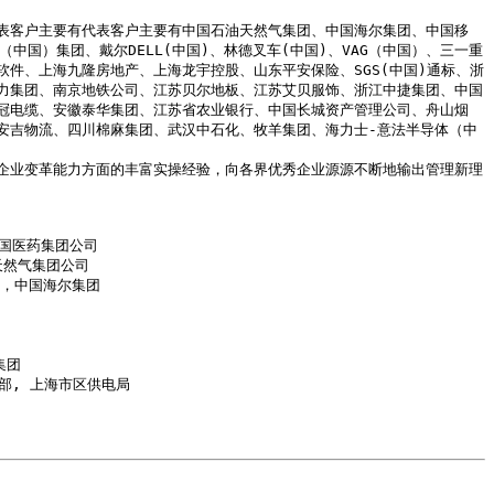
表客户主要有代表客户主要有中国石油天然气集团、中国海尔集团、中国移
国）集团、戴尔DELL(中国)、林德叉车(中国)、VAG（中国）、三一重
件、上海九隆房地产、上海龙宇控股、山东平安保险、SGS(中国)通标、浙
力集团、南京地铁公司、江苏贝尔地板、江苏艾贝服饰、浙江中捷集团、中国
冠电缆、安徽泰华集团、江苏省农业银行、中国长城资产管理公司、舟山烟
安吉物流、四川棉麻集团、武汉中石化、牧羊集团、海力士-意法半导体（中
企业变革能力方面的丰富实操经验，向各界优秀企业源源不断地输出管理新理
然气集团公司

，中国海尔集团

团

, 上海市区供电局
