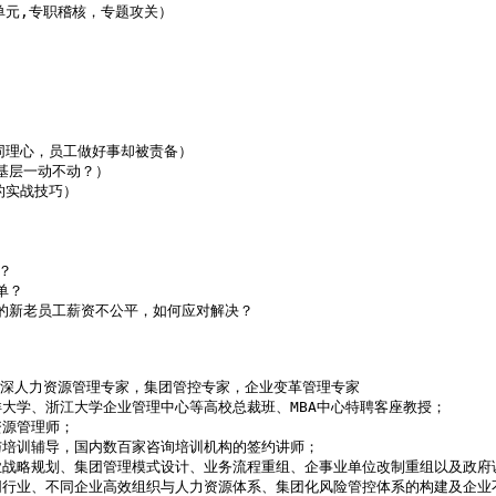
元,专职稽核，专题攻关）

理心，员工做好事却被责备）

基层一动不动？）

实战技巧）



？

的新老员工薪资不公平，如何应对解决？

家，资深人力资源管理专家，集团管控专家，企业变革管理专家

大学、浙江大学企业管理中心等高校总裁班、MBA中心特聘客座教授；

源管理师；

培训辅导，国内数百家咨询培训机构的签约讲师；

业战略规划、集团管理模式设计、业务流程重组、企事业单位改制重组以及政府
同行业、不同企业高效组织与人力资源体系、集团化风险管控体系的构建及企业