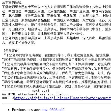
及丰富的经验。

丁坚老师至今已有十五年以上的人力资源管理工作与咨询经验；八年以上职
动、中国电信、中国医药集团、北京住总集团、中国广厦集团、中国南车集团、
工、北汽福田、江淮客车集团、正泰集团、天马集团、广东慧谷集团、上海供
江宝亿集团、新加坡超级食品集团、中国航天科技集团、东方航空、江苏开
汽车技术研究中心、厦门港务船务公司、浙江太子龙服饰、江苏交通规划设
草、舟山自来水、烟台供电、宜兴供电、博格华纳汽车零部件（中国）、浦
国）、长春电力设计院、天津康师傅集团等大型企业单位。

丁坚老师善于解答学员疑问，上课形式多样，风趣幽默，深入浅出，具很强
念、新技术和操作方案。

【学员评价】

 “丁坚老师的培训充满激情。在他的指导下，我们通过角色互换、情境模拟、团队游戏，学到许多有效的中高层管理技巧。”---陈先生, 人力资源部, 中国医药集团公司

“通过丁老师精彩的授课，让我们更加深刻地掌握了集团公司中高层管理的精髓
“丁坚先生的极具推动力的咨询变革能力给我们留下了深刻的印象，对提高我们
“在我看来，丁坚先生是非常专业、值得信赖和富有创新精神的，我非常愿意将他
“我们感谢您出色的卓有成效的培训演讲，我和员工都为您的风格、方法、内容和
“学员们都反应你的课程很深动，互动性特强，内容也很实用，希望今后有更多的
“课程深动风趣，希望丁坚老师接下来与我们长期合作，推荐更多的好课程。比如
“丁坚老师能把150人的课程上得如此活跃、实战，真是不容易！这样的课程应
-------------- next part --------------

An HTML attachment was scrubbed...

URL: <
https://pidgin.im/cgi-bin/mailman/private/securit
Previous message:
img_9598.pdf